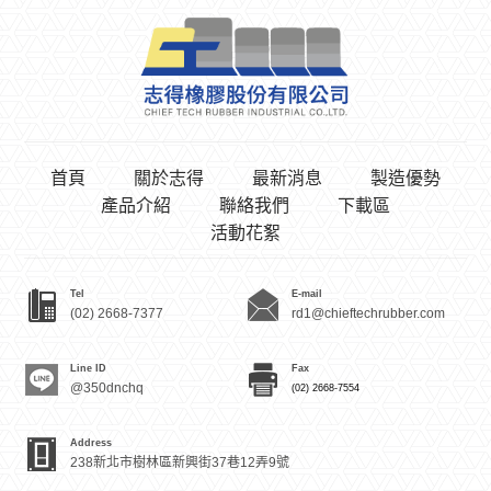
首頁
關於志得
最新消息
製造優勢
產品介紹
聯絡我們
下載區
活動花絮
Tel
E-mail
(02) 2668-7377
rd1@chieftechrubber.com
Line ID
Fax
@350dnchq
(02) 2668-7554
Address
238新北市樹林區新興街37巷12弄9號