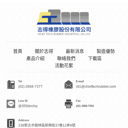
首頁
關於志得
最新消息
製造優勢
產品介紹
聯絡我們
下載區
活動花絮
Tel
E-mail
(02) 2668-7377
rd1@chieftechrubber.com
Line ID
Fax
@350dnchq
(02) 2668-7554
Address
238新北市樹林區新興街37巷12弄9號